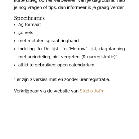
korte uitleg op het verbeteren van je dagroutine. Heb
je nog vragen of tips, dan informeer ik je graag verder.
Specificaties
A5 formaat
50 vels
met metalen spiraal ringband
Indeling To Do lijst, To “Morrow” lijst, dagplanning
met uurindeling, niet vergeten, (& uurregistratie)*
altijd te gebruiken: open calendarium
* er zijn 2 versies met en zonder urenregistratie.
Verkrijgbaar via de website van
Studio Jot’m
.