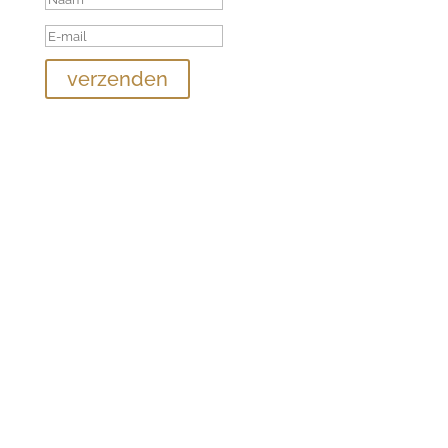
verzenden
Contact
+ 31 6 247 353 59
info@jotm.nl
Menu